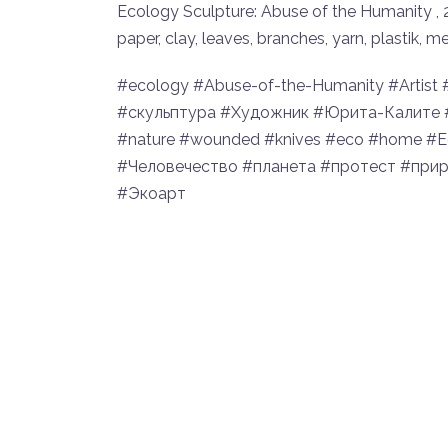
Ecology Sculpture: Abuse of the Humanity , 2
paper, clay, leaves, branches, yarn, plastik, me
#ecology #Abuse-of-the-Humanity #Artist 
#скульптура #Художник #Юрита-Калите #Л
#nature #wounded #knives #eco #home #Ec
#Человечество #планета #протест #при
#Экоарт