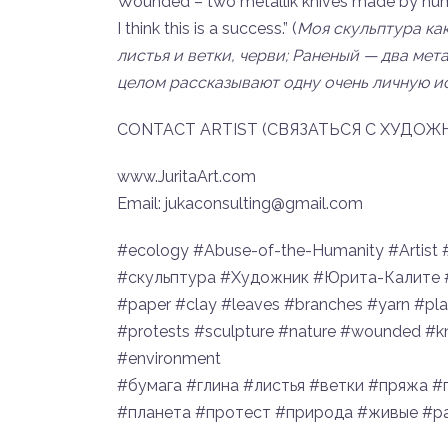
Wounded – two metallik knives made by human
I think this is a success.” (
Моя скульптура ка
листья и ветки, черви; Раненый — два ме
целом рассказывают одну очень личную ис
CONTACT ARTIST (СВЯЗАТЬСЯ С ХУДОЖ
www.JuritaArt.com
Email: jukaconsulting@gmail.com
#ecology #Abuse-of-the-Humanity #Artist 
#скульптура #Художник #Юрита-Калите 
#paper #clay #leaves #branches #yarn #pla
#protests #sculpture #nature #wounded #k
#environment
#бумага #глина #листья #ветки #пряжа 
#планета #протест #природа #живые #р