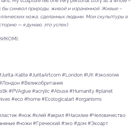
s. My sculpture tell one very personal story as a whole –
к бы символ природы, живой и израненной: Живые –
таллических ножа, сделанных людьми. Мои скульптуры в
торию — я думаю, это успех.
)
НИКОМ):
#Jurita-Kalite #JuritaArtcom #London #UK #экология
#Лондон #Великобритания
stik #PVAglue #acrylic #Abuse #Humanity #planet
nives #eco #home #Ecologicalart #organisms
#пластик #нож #клей #акрил #Насилие #Человечество
аненые #ножи #Греческий #эко #дом #Экоарт