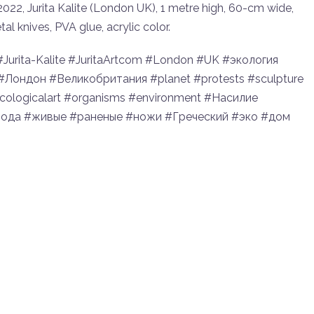
022, Jurita Kalite (London UK), 1 metre high, 60-cm wide,
tal knives, PVA glue, acrylic color.
#Jurita-Kalite #JuritaArtcom #London #UK #экология
ондон #Великобритания #planet #protests #sculpture
ologicalart #organisms #environment #Насилие
рода #живые #раненые #ножи #Греческий #эко #дом