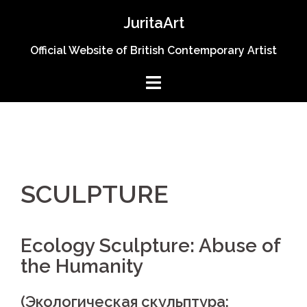
Skip
JuritaArt
to
content
Official Website of British Contemporary Artist
SCULPTURE
Ecology Sculpture: Abuse of
the Humanity
(Экологическая скульптура: