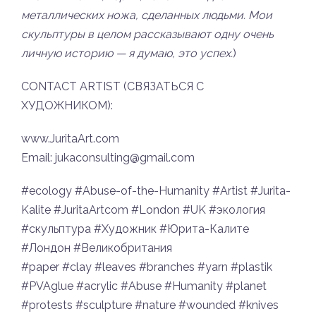
металлических ножа, сделанных людьми. Мои
скульптуры в целом рассказывают одну очень
личную историю — я думаю, это успех.
)
CONTACT ARTIST (СВЯЗАТЬСЯ С
ХУДОЖНИКОМ):
www.JuritaArt.com
Email: jukaconsulting@gmail.com
#ecology #Abuse-of-the-Humanity #Artist #Jurita-
Kalite #JuritaArtcom #London #UK #экология
#скульптура #Художник #Юрита-Калите
#Лондон #Великобритания
#paper #clay #leaves #branches #yarn #plastik
#PVAglue #acrylic #Abuse #Humanity #planet
#protests #sculpture #nature #wounded #knives