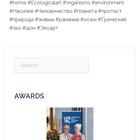
#home #Ecologicalart #organisms #environment
#Насилие #Человечество #планета #протест
#природа #живые #раненые #ножи #Греческий
#эко #дом #Экоарт
Search
for:
AWARDS