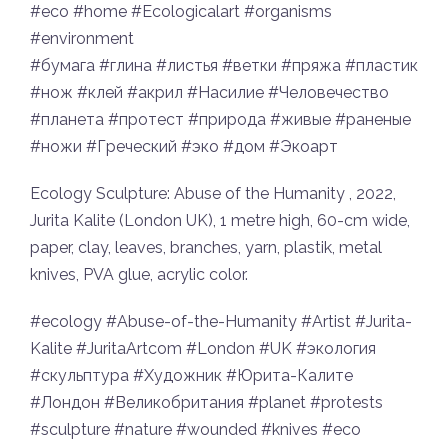
#eco #home #Ecologicalart #organisms
#environment
#бумага #глина #листья #ветки #пряжа #пластик
#нож #клей #акрил #Насилие #Человечество
#планета #протест #природа #живые #раненые
#ножи #Греческий #эко #дом #Экоарт
Ecology Sculpture: Abuse of the Humanity , 2022,
Jurita Kalite (London UK), 1 metre high, 60-cm wide,
paper, clay, leaves, branches, yarn, plastik, metal
knives, PVA glue, acrylic color.
#ecology #Abuse-of-the-Humanity #Artist #Jurita-
Kalite #JuritaArtcom #London #UK #экология
#скульптура #Художник #Юрита-Калите
#Лондон #Великобритания #planet #protests
#sculpture #nature #wounded #knives #eco