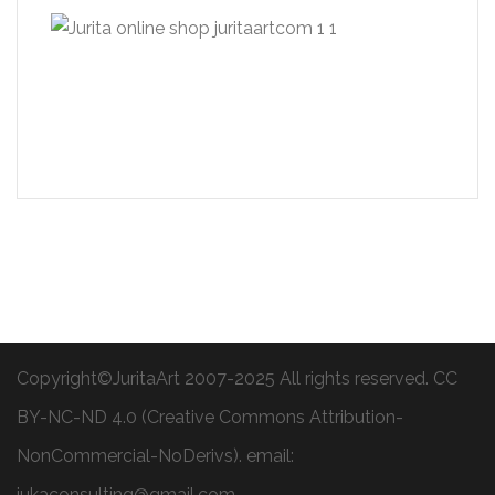
Copyright©JuritaArt 2007-2025 All rights reserved. CC
BY-NC-ND 4.0 (Creative Commons Attribution-
NonCommercial-NoDerivs). email:
jukaconsulting@gmail.com